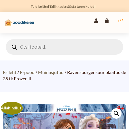
Tule ise järgi Tallinnas ja säästa tarne kulud!
Esileht
/
E-pood
/
Muinasjutud
/ Ravensburger suur plaatpusle
35 tk Frozen II
Allahindlus!