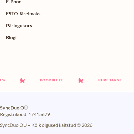
E-Pood
ESTO Järelmaks
Päringukorv
Blogi
POODIKE.EE
KIIRE TARNE
SyncDuo OÜ
Registrikood: 17415679
SyncDuo OÜ – Kõik õigused kaitstud © 2026