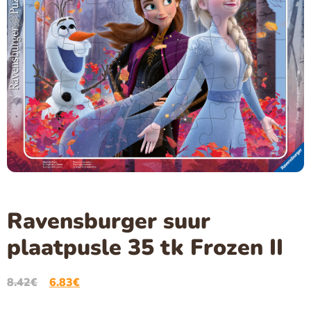
Ravensburger suur
plaatpusle 35 tk Frozen II
8.42
€
6.83
€