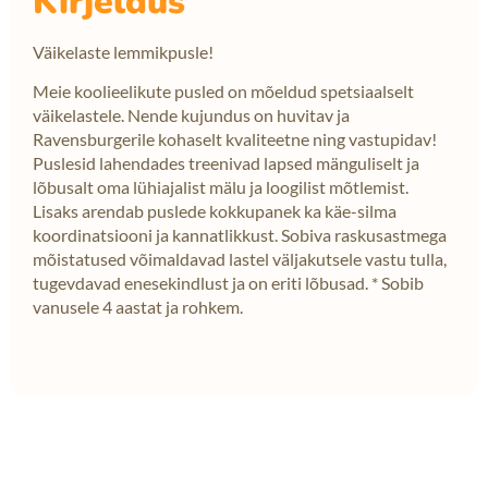
Kirjeldus
Väikelaste lemmikpusle!
Meie koolieelikute pusled on mõeldud spetsiaalselt
väikelastele. Nende kujundus on huvitav ja
Ravensburgerile kohaselt kvaliteetne ning vastupidav!
Puslesid lahendades treenivad lapsed mänguliselt ja
lõbusalt oma lühiajalist mälu ja loogilist mõtlemist.
Lisaks arendab puslede kokkupanek ka käe-silma
koordinatsiooni ja kannatlikkust. Sobiva raskusastmega
mõistatused võimaldavad lastel väljakutsele vastu tulla,
tugevdavad enesekindlust ja on eriti lõbusad. * Sobib
vanusele 4 aastat ja rohkem.