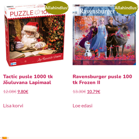
Allahindlus!
Allahindlus!
Tactic pusle 1000 tk
Ravensburger pusle 100
Jõuluvana Lapimaal
tk Frozen II
12.08
€
9.80
€
13.30
€
10.79
€
Lisa korvi
Loe edasi