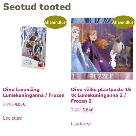
Seotud tooted
Allahindlus!
Allahindlus!
Dino lauamäng
Dino väike plaatpusle 15
Lumekuninganna / Frozen
tk Lumekuninganna 2 /
Frozen 2
5.98
€
4.85
€
7.20
€
5.84
€
Loe edasi
Lisa korvi