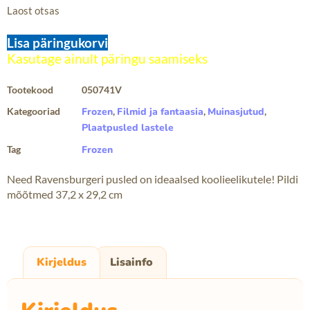
Laost otsas
Lisa päringukorvi
Tootekood
050741V
Kategooriad
Frozen
,
Filmid ja fantaasia
,
Muinasjutud
,
Plaatpusled lastele
Tag
Frozen
Need Ravensburgeri pusled on ideaalsed koolieelikutele! Pildi
mõõtmed 37,2 x 29,2 cm
Kirjeldus
Lisainfo