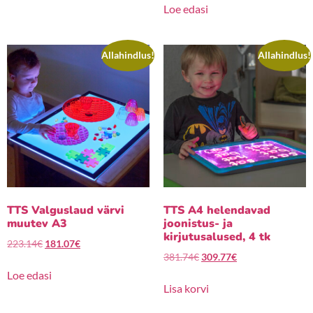
Loe edasi
Allahindlus!
Allahindlus!
TTS Valguslaud värvi
TTS A4 helendavad
muutev A3
joonistus- ja
kirjutusalused, 4 tk
223.14
€
181.07
€
381.74
€
309.77
€
Loe edasi
Lisa korvi