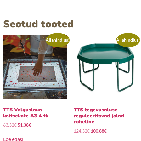
Seotud tooted
Allahindlus!
Allahindlus!
TTS Valguslaua
TTS tegevusaluse
kaitsekate A3 4 tk
reguleeritavad jalad –
roheline
63.32
€
51.38
€
124.32
€
100.88
€
Loe edasi