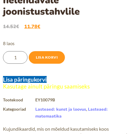
helendavale
joonistustahvlile
14.52
€
11.78
€
8 laos
LISA KORVI
Lisa päringukorvi
Tootekood
EY10079B
Kategooriad
Lasteaed: kunst ja loovus
,
Lasteaed:
matemaatika
Kujundikaardid, mis on mõeldud kasutamiseks koos