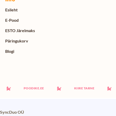
Esileht
E-Pood
ESTO Järelmaks
Päringukorv
Blogi
POODIKE.EE
KIIRE TARNE
SyncDuo OÜ