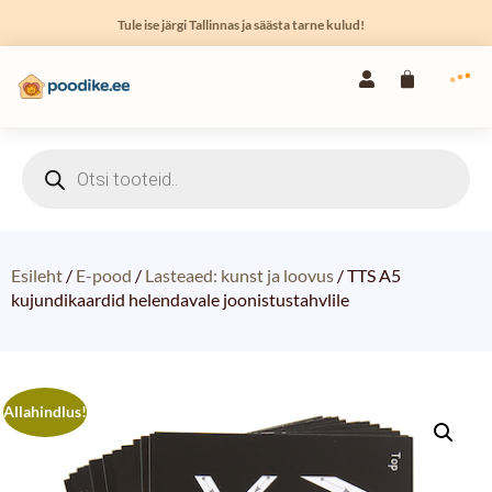
Tule ise järgi Tallinnas ja säästa tarne kulud!
Esileht
/
E-pood
/
Lasteaed: kunst ja loovus
/ TTS A5
kujundikaardid helendavale joonistustahvlile
Allahindlus!