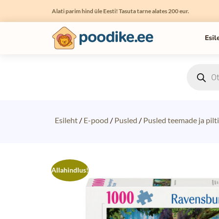
Alati parim hind üle Eesti! Tasuta tarne alates 200 eur.
Esil
Esileht
/
E-pood
/
Pusled
/
Pusled teemade ja pilti
Allahindlus!