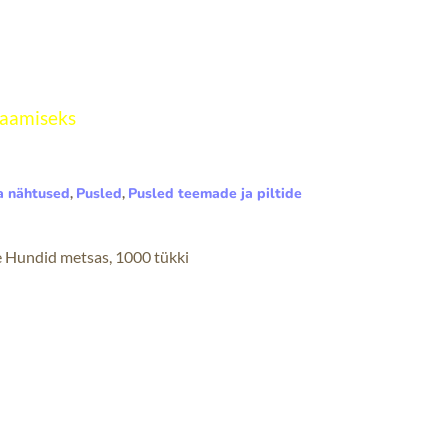
a nähtused
,
Pusled
,
Pusled teemade ja piltide
e Hundid metsas, 1000 tükki