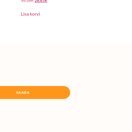
35.26
€
28.61
€
Lisa korvi
SAADA