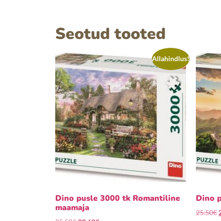
Seotud tooted
Allahindlus!
Dino pusle 3000 tk Romantiline
Dino 
maamaja
25.50
€