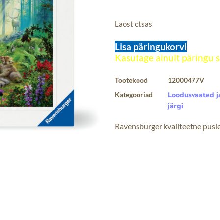
Laost otsas
Lisa päringukorvi
Tootekood
12000477V
Kategooriad
Loodusvaated j
järgi
Ravensburger kvaliteetne pusl