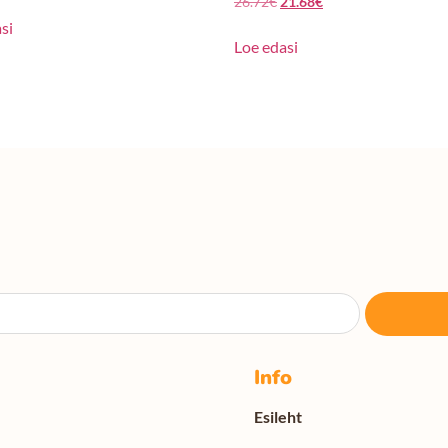
26.72
€
21.68
€
si
Loe edasi
Info
Esileht