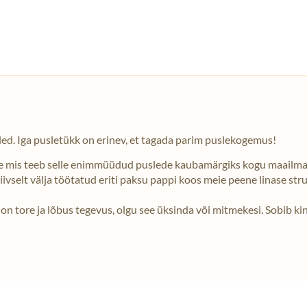
led. Iga pusletükk on erinev, et tagada parim puslekogemus!
le mis teeb selle enimmüüdud puslede kaubamärgiks kogu maailma
selt välja töötatud eriti paksu pappi koos meie peene linase struk
n tore ja lõbus tegevus, olgu see üksinda või mitmekesi. Sobib ki