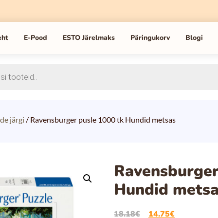
eht
E-Pood
ESTO Järelmaks
Päringukorv
Blogi
de järgi
/ Ravensburger pusle 1000 tk Hundid metsas
Ravensburger
Hundid mets
18.18
€
14.75
€