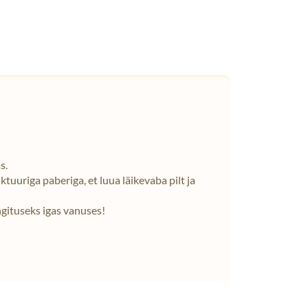
s.
tuuriga paberiga, et luua läikevaba pilt ja
ngituseks igas vanuses!