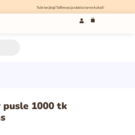
Tule ise järgi Tallinnas ja säästa tarne kulud!
 pusle 1000 tk
as