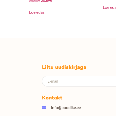
25.50
€
20.69
€
Loe eda
Loe edasi
Liitu uudiskirjaga
Kontakt
info@poodike.ee