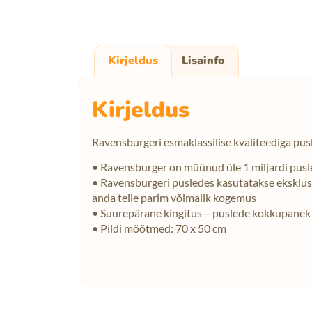
Kirjeldus
Lisainfo
Kirjeldus
Ravensburgeri esmaklassilise kvaliteediga pus
• Ravensburger on müünud üle 1 miljardi pus
• Ravensburgeri pusledes kasutatakse eksklusiiv
anda teile parim võimalik kogemus
• Suurepärane kingitus – puslede kokkupanek o
• Pildi mõõtmed: 70 x 50 cm