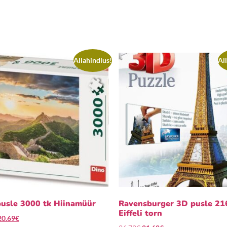
Allahindlus!
Al
pusle 3000 tk Hiinamüür
Ravensburger 3D pusle 21
Eiffeli torn
20.69
€