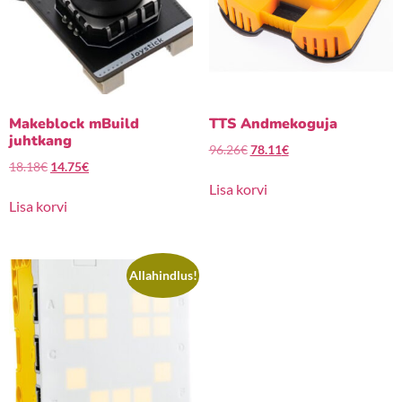
Makeblock mBuild
TTS Andmekoguja
juhtkang
96.26
€
78.11
€
18.18
€
14.75
€
Lisa korvi
Lisa korvi
Allahindlus!