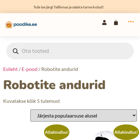
Tule ise järgi Tallinnas ja säästa tarne kulud!
Esileht
/
E-pood
/ Robotite andurid
Robotite andurid
Kuvatakse kõik 5 tulemust
Allahindlus!
Allahindlus!