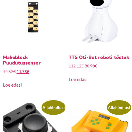
Makeblock
TTS Oti-Bot roboti tõstuk
Puudutussensor
112.12
€
90.98
€
14.52
€
11.78
€
Loe edasi
Loe edasi
Allahindlus!
Allahindlus!